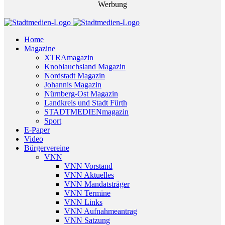
Werbung
Home
Magazine
XTRAmagazin
Knoblauchsland Magazin
Nordstadt Magazin
Johannis Magazin
Nürnberg-Ost Magazin
Landkreis und Stadt Fürth
STADTMEDIENmagazin
Sport
E-Paper
Video
Bürgervereine
VNN
VNN Vorstand
VNN Aktuelles
VNN Mandatsträger
VNN Termine
VNN Links
VNN Aufnahmeantrag
VNN Satzung