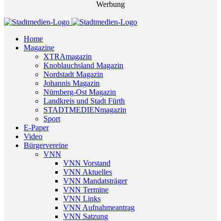
Werbung
Home
Magazine
XTRAmagazin
Knoblauchsland Magazin
Nordstadt Magazin
Johannis Magazin
Nürnberg-Ost Magazin
Landkreis und Stadt Fürth
STADTMEDIENmagazin
Sport
E-Paper
Video
Bürgervereine
VNN
VNN Vorstand
VNN Aktuelles
VNN Mandatsträger
VNN Termine
VNN Links
VNN Aufnahmeantrag
VNN Satzung