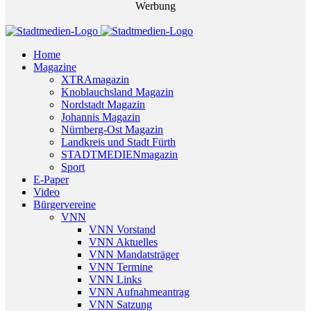
Werbung
Home
Magazine
XTRAmagazin
Knoblauchsland Magazin
Nordstadt Magazin
Johannis Magazin
Nürnberg-Ost Magazin
Landkreis und Stadt Fürth
STADTMEDIENmagazin
Sport
E-Paper
Video
Bürgervereine
VNN
VNN Vorstand
VNN Aktuelles
VNN Mandatsträger
VNN Termine
VNN Links
VNN Aufnahmeantrag
VNN Satzung