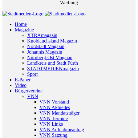
Werbung
Home
Magazine
XTRAmagazin
Knoblauchsland Magazin
Nordstadt Magazin
Johannis Magazin
Nürnberg-Ost Magazin
Landkreis und Stadt Fürth
STADTMEDIENmagazin
Sport
E-Paper
Video
Bürgervereine
VNN
VNN Vorstand
VNN Aktuelles
VNN Mandatsträger
VNN Termine
VNN Links
VNN Aufnahmeantrag
VNN Satzung