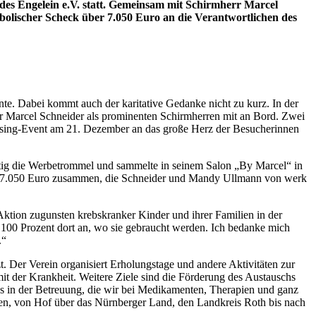
es Engelein e.V. statt. Gemeinsam mit Schirmherr Marcel
olischer Scheck über 7.050 Euro an die Verantwortlichen des
nte. Dabei kommt auch der karitative Gedanke nicht zu kurz. In der
ter Marcel Schneider als prominenten Schirmherren mit an Bord. Zwei
osing-Event am 21. Dezember an das große Herz der Besucherinnen
räftig die Werbetrommel und sammelte in seinem Salon „By Marcel“ in
olze 7.050 Euro zusammen, die Schneider und Mandy Ullmann von werk
 Aktion zugunsten krebskranker Kinder und ihrer Familien in der
 100 Prozent dort an, wo sie gebraucht werden. Ich bedanke mich
.“
t. Der Verein organisiert Erholungstage und andere Aktivitäten zur
it der Krankheit. Weitere Ziele sind die Förderung des Austauschs
uns in der Betreuung, die wir bei Medikamenten, Therapien und ganz
ken, von Hof über das Nürnberger Land, den Landkreis Roth bis nach