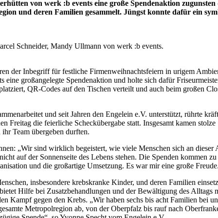
hütten von werk :b events eine große Spendenaktion zugunsten d
gion und deren Familien gesammelt. Jüngst konnte dafür ein symb
Marcel Schneider, Mandy Ullmann von werk :b events.
en der Inbegriff für festliche Firmenweihnachtsfeiern in urigem Ambie
nts eine großangelegte Spendenaktion und holte sich dafür Friseurmeis
atziert, QR-Codes auf den Tischen verteilt und auch beim großen Cl
ammenarbeitet und seit Jahren den Engelein e.V. unterstützt, rührte k
enen Freitag die feierliche Scheckübergabe statt. Insgesamt kamen st
d ihr Team übergeben durften.
nen: „Wir sind wirklich begeistert, wie viele Menschen sich an dieser
e nicht auf der Sonnenseite des Lebens stehen. Die Spenden kommen zu
ganisation und die großartige Umsetzung. Es war mir eine große Freude
 Menschen, insbesondere krebskranke Kinder, und deren Familien einsetz
ietet Hilfe bei Zusatzbehandlungen und der Bewältigung des Alltags m
ür den Kampf gegen den Krebs. „Wir haben sechs bis acht Familien bei 
e gesamte Metropolregion ab, von der Oberpfalz bis rauf nach Oberfran
zügige Spende“, so Yvonne Specht vom Engelein e.V.