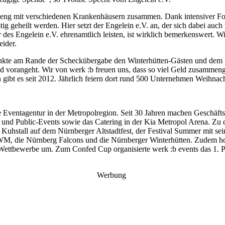
t eng mit verschiedenen Krankenhäusern zusammen. Dank intensiver Fo
ig geheilt werden. Hier setzt der Engelein e.V. an, der sich dabei au
 des Engelein e.V. ehrenamtlich leisten, ist wirklich bemerkenswert. Wi
ider.
te am Rande der Scheckübergabe den Winterhütten-Gästen und dem Sch
nd vorangeht. Wir von werk :b freuen uns, dass so viel Geld zusamme
n gibt es seit 2012. Jährlich feiern dort rund 500 Unternehmen Weihnac
 die Eventagentur in der Metropolregion. Seit 30 Jahren machen Geschä
ess- und Public-Events sowie das Catering in der Kia Metropol Arena. 
r Kuhstall auf dem Nürnberger Altstadtfest, der Festival Summer mit sei
WM, die Nürnberg Falcons und die Nürnberger Winterhütten. Zudem ho
re Wettbewerbe um. Zum Confed Cup organisierte werk :b events das 1.
Werbung