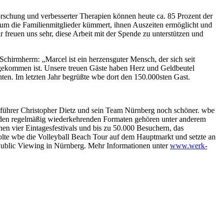
rschung und verbesserter Therapien können heute ca. 85 Prozent der
ch um die Familienmitglieder kümmert, ihnen Auszeiten ermöglicht und
r freuen uns sehr, diese Arbeit mit der Spende zu unterstützen und
irmherrn: „Marcel ist ein herzensguter Mensch, der sich seit
ngekommen ist. Unsere treuen Gäste haben Herz und Geldbeutel
hten. Im letzten Jahr begrüßte wbe dort den 150.000sten Gast.
ftsführer Christopher Dietz und sein Team Nürnberg noch schöner. wbe
Zu den regelmäßig wiederkehrenden Formaten gehören unter anderem
nen vier Eintagesfestivals und bis zu 50.000 Besuchern, das
lte wbe die Volleyball Beach Tour auf dem Hauptmarkt und setzte an
 Public Viewing in Nürnberg. Mehr Informationen unter
www.werk-