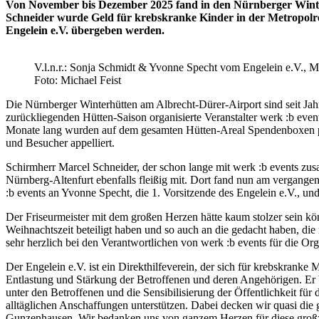
Von November bis Dezember 2025 fand in den Nürnberger Winter
Schneider wurde Geld für krebskranke Kinder in der Metropolre
Engelein e.V. übergeben werden.
V.l.n.r.: Sonja Schmidt & Yvonne Specht vom Engelein e.V., 
Foto: Michael Feist
Die Nürnberger Winterhütten am Albrecht-Dürer-Airport sind seit Jahr
zurückliegenden Hütten-Saison organisierte Veranstalter werk :b eve
Monate lang wurden auf dem gesamten Hütten-Areal Spendenboxen pl
und Besucher appelliert.
Schirmherr Marcel Schneider, der schon lange mit werk :b events zus
Nürnberg-Altenfurt ebenfalls fleißig mit. Dort fand nun am vergang
:b events an Yvonne Specht, die 1. Vorsitzende des Engelein e.V., un
Der Friseurmeister mit dem großen Herzen hätte kaum stolzer sein kön
Weihnachtszeit beteiligt haben und so auch an die gedacht haben, di
sehr herzlich bei den Verantwortlichen von werk :b events für die Or
Der Engelein e.V. ist ein Direkthilfeverein, der sich für krebskranke
Entlastung und Stärkung der Betroffenen und deren Angehörigen. Er b
unter den Betroffenen und die Sensibilisierung der Öffentlichkeit f
alltäglichen Anschaffungen unterstützen. Dabei decken wir quasi di
Gunzenhausen. Wir bedanken uns von ganzem Herzen für diese groß