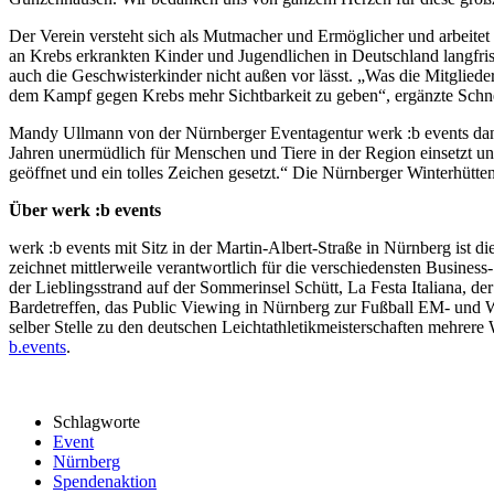
Der Verein versteht sich als Mutmacher und Ermöglicher und arbeite
an Krebs erkrankten Kinder und Jugendlichen in Deutschland langfrist
auch die Geschwisterkinder nicht außen vor lässt. „Was die Mitglieder
dem Kampf gegen Krebs mehr Sichtbarkeit zu geben“, ergänzte Schne
Mandy Ullmann von der Nürnberger Eventagentur werk :b events dank
Jahren unermüdlich für Menschen und Tiere in der Region einsetzt u
geöffnet und ein tolles Zeichen gesetzt.“ Die Nürnberger Winterhütte
Über werk :b events
werk :b events mit Sitz in der Martin-Albert-Straße in Nürnberg ist
zeichnet mittlerweile verantwortlich für die verschiedensten Busin
der Lieblingsstrand auf der Sommerinsel Schütt, La Festa Italiana, de
Bardetreffen, das Public Viewing in Nürnberg zur Fußball EM- und 
selber Stelle zu den deutschen Leichtathletikmeisterschaften mehre
b.events
.
Schlagworte
Event
Nürnberg
Spendenaktion