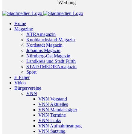
Werbung
Home
Magazine
XTRAmagazin
Knoblauchsland Magazin
Nordstadt Magazin
Johannis Magazin
Nürnberg-Ost Magazin
Landkreis und Stadt Fürth
STADTMEDIENmagazin
Sport
E-Paper
Video
Bürgervereine
VNN
VNN Vorstand
VNN Aktuelles
VNN Mandatsträger
VNN Termine
VNN Links
VNN Aufnahmeantrag
VNN Satzung