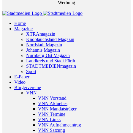
Werbung
Home
Magazine
XTRAmagazin
Knoblauchsland Magazin
Nordstadt Magazin
Johannis Magazin
Nürnberg-Ost Magazin
Landkreis und Stadt Fürth
STADTMEDIENmagazin
Sport
E-Paper
Video
Bürgervereine
VNN
VNN Vorstand
VNN Aktuelles
VNN Mandatsträger
VNN Termine
VNN Links
VNN Aufnahmeantrag
VNN Satzung